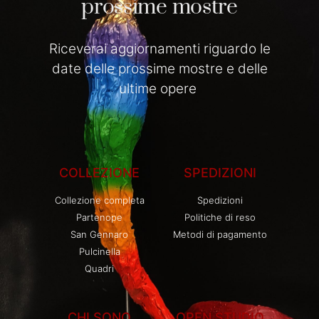
prossime mostre
Riceverai aggiornamenti riguardo le
date delle prossime mostre e delle
ultime opere
COLLEZIONE
SPEDIZIONI
Collezione completa
Spedizioni
Partenope
Politiche di reso
San Gennaro
Metodi di pagamento
Pulcinella
Quadri
CHI SONO
OPEN STUDIO