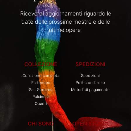
Riceverai aggiornamenti riguardo le
date delle prossime mostre e delle
ultime opere
COLLEZIONE
SPEDIZIONI
Collezione completa
Spedizioni
Partenope
Politiche di reso
San Gennaro
Metodi di pagamento
Pulcinella
Quadri
CHI SONO
OPEN STUDIO