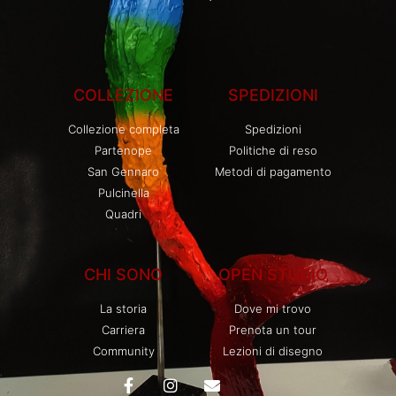
COLLEZIONE
SPEDIZIONI
Collezione completa
Spedizioni
Partenope
Politiche di reso
San Gennaro
Metodi di pagamento
Pulcinella
Quadri
CHI SONO
OPEN STUDIO
La storia
Dove mi trovo
Carriera
Prenota un tour
Community
Lezioni di disegno