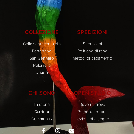
COLLEZIONE
SPEDIZIONI
Collezione completa
Spedizioni
Partenope
Politiche di reso
San Gennaro
Metodi di pagamento
Pulcinella
Quadri
CHI SONO
OPEN STUDIO
La storia
Dove mi trovo
Carriera
Prenota un tour
Community
Lezioni di disegno